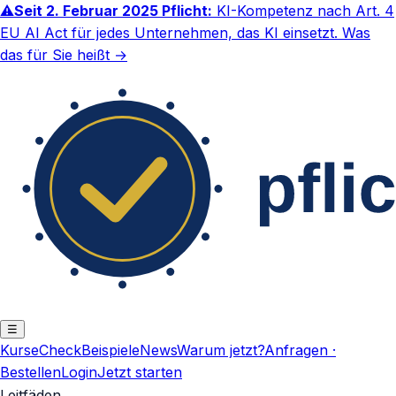
⚠
Seit 2. Februar 2025 Pflicht:
KI-Kompetenz nach Art. 4
EU AI Act für jedes Unternehmen, das KI einsetzt.
Was
das für Sie heißt →
☰
Kurse
Check
Beispiele
News
Warum jetzt?
Anfragen ·
Bestellen
Login
Jetzt starten
Leitfäden