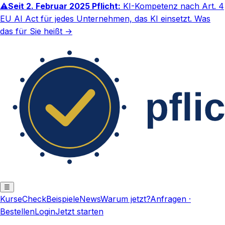
⚠
Seit 2. Februar 2025 Pflicht:
KI-Kompetenz nach Art. 4
EU AI Act für jedes Unternehmen, das KI einsetzt.
Was
das für Sie heißt →
☰
Kurse
Check
Beispiele
News
Warum jetzt?
Anfragen ·
Bestellen
Login
Jetzt starten