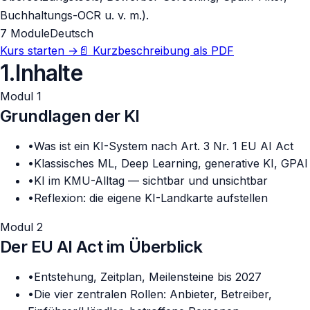
Buchhaltungs-OCR u. v. m.).
7 Module
Deutsch
Kurs starten
→
📄 Kurzbeschreibung als PDF
1
.
Inhalte
Modul 1
Grundlagen der KI
•
Was ist ein KI-System nach Art. 3 Nr. 1 EU AI Act
•
Klassisches ML, Deep Learning, generative KI, GPAI
•
KI im KMU-Alltag — sichtbar und unsichtbar
•
Reflexion: die eigene KI-Landkarte aufstellen
Modul 2
Der EU AI Act im Überblick
•
Entstehung, Zeitplan, Meilensteine bis 2027
•
Die vier zentralen Rollen: Anbieter, Betreiber,