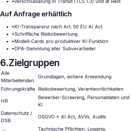
•
Verschlüsselung in Transit (TLS 1.3) und at Rest
Auf Anfrage erhältlich
•
KI-Transparenz nach Art. 50 EU AI Act
•
Schriftliche Risikobewertung
•
Modell-Cards pro produktiver KI-Funktion
•
DPA-Sammlung aller Subverarbeiter
6
.
Zielgruppen
Alle
Grundlagen, sichere Anwendung
Mitarbeitenden
Führungskräfte
Risikobewertung, Verantwortlichkeiten
Bewerber-Screening, Personaldaten und
HR
KI
Datenschutz /
DSGVO × AI Act, AVVs, Audits
DSB
Technische Pflichten, Logging,