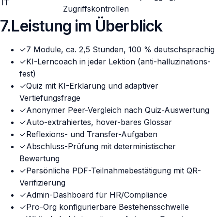
IT
Zugriffskontrollen
7
.
Leistung im Überblick
✓
7 Module, ca. 2,5 Stunden, 100 % deutschsprachig
✓
KI-Lerncoach in jeder Lektion (anti-halluzinations-
fest)
✓
Quiz mit KI-Erklärung und adaptiver
Vertiefungsfrage
✓
Anonymer Peer-Vergleich nach Quiz-Auswertung
✓
Auto-extrahiertes, hover-bares Glossar
✓
Reflexions- und Transfer-Aufgaben
✓
Abschluss-Prüfung mit deterministischer
Bewertung
✓
Persönliche PDF-Teilnahmebestätigung mit QR-
Verifizierung
✓
Admin-Dashboard für HR/Compliance
✓
Pro-Org konfigurierbare Bestehensschwelle