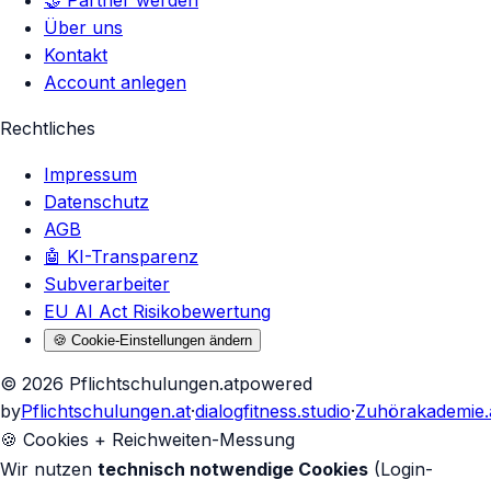
🤝 Partner werden
Über uns
Kontakt
Account anlegen
Rechtliches
Impressum
Datenschutz
AGB
🤖 KI-Transparenz
Subverarbeiter
EU AI Act Risikobewertung
🍪 Cookie-Einstellungen ändern
©
2026
Pflichtschulungen.at
powered
by
Pflichtschulungen.at
·
dialogfitness.studio
·
Zuhörakademie.
🍪 Cookies + Reichweiten-Messung
Wir nutzen
technisch notwendige Cookies
(Login-