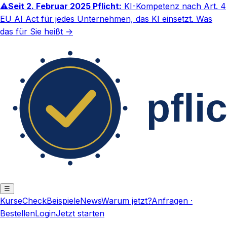
⚠
Seit 2. Februar 2025 Pflicht:
KI-Kompetenz nach Art. 4
EU AI Act für jedes Unternehmen, das KI einsetzt.
Was
das für Sie heißt →
☰
Kurse
Check
Beispiele
News
Warum jetzt?
Anfragen ·
Bestellen
Login
Jetzt starten